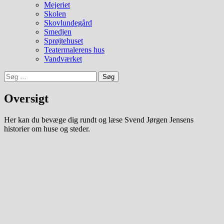
Mejeriet
Skolen
Skovlundegård
Smedjen
Sprøjtehuset
Teatermalerens hus
Vandværket
Søg
efter:
Oversigt
Her kan du bevæge dig rundt og læse Svend Jørgen Jensens
historier om huse og steder.