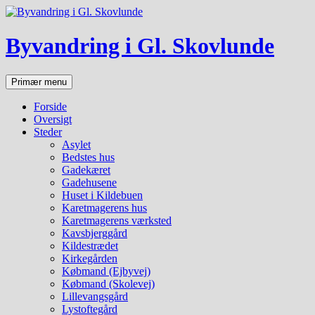
Hop
til
indhold
Byvandring i Gl. Skovlunde
Søg
Primær menu
Forside
Oversigt
Steder
Asylet
Bedstes hus
Gadekæret
Gadehusene
Huset i Kildebuen
Karetmagerens hus
Karetmagerens værksted
Kavsbjerggård
Kildestrædet
Kirkegården
Købmand (Ejbyvej)
Købmand (Skolevej)
Lillevangsgård
Lystoftegård